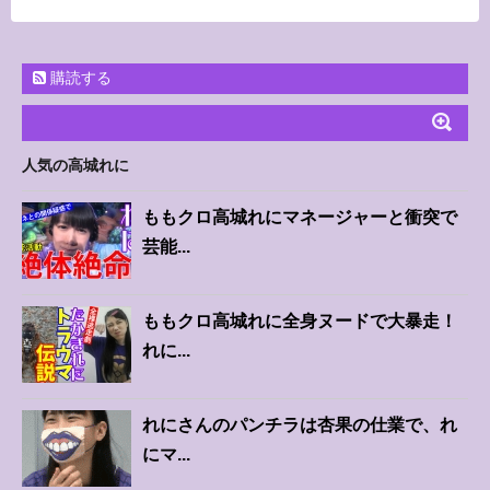
購読する
人気の高城れに
ももクロ高城れにマネージャーと衝突で
芸能...
ももクロ高城れに全身ヌードで大暴走！
れに...
れにさんのパンチラは杏果の仕業で、れ
にマ...