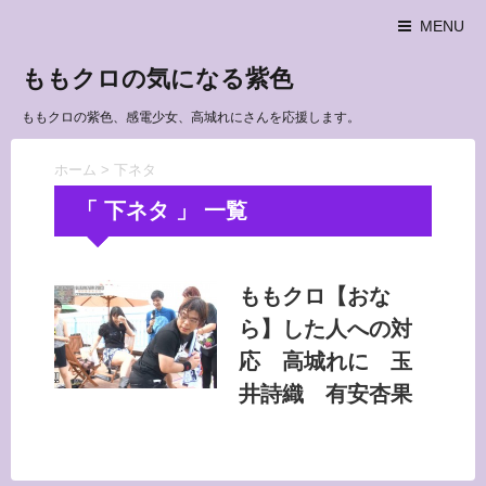
MENU
ももクロの気になる紫色
ももクロの紫色、感電少女、高城れにさんを応援します。
ホーム
>
下ネタ
「 下ネタ 」 一覧
ももクロ【おな
ら】した人への対
応 高城れに 玉
井詩織 有安杏果