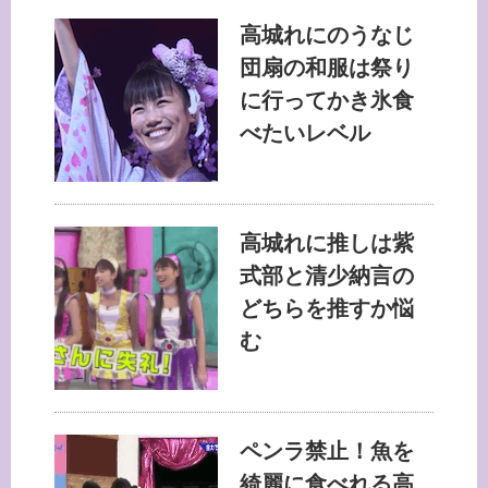
高城れにのうなじ
団扇の和服は祭り
に行ってかき氷食
べたいレベル
高城れに推しは紫
式部と清少納言の
どちらを推すか悩
む
ペンラ禁止！魚を
綺麗に食べれる高