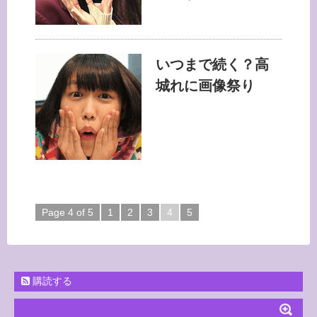
いつまで続く？高
城れに画像祭り
Page 4 of 5
1
2
3
4
5
購読する