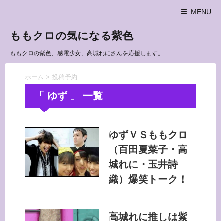
MENU
ももクロの気になる紫色
ももクロの紫色、感電少女、高城れにさんを応援します。
ホーム
>
投稿予約
「 ゆず 」 一覧
ゆずＶＳももクロ
（百田夏菜子・高
城れに・玉井詩
織）爆笑トーク！
高城れに推しは紫