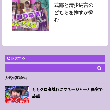
式部と清少納言の
どちらを推すか悩
む
購読する
人気の高城れに
ももクロ高城れにマネージャーと衝突で
芸能...