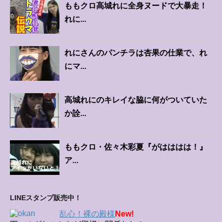
ももクロ高城れに全身ヌードで大暴走！
れに...
れにさんのパンチラは杏果の仕業で、れ
にマ...
高城れにのキレイな脇に何がついていた
か詮...
ももクロ・佐々木彩夏『がはははは！』
ア...
LINEスタンプ販売中！
乱心！裸の殿様
New!