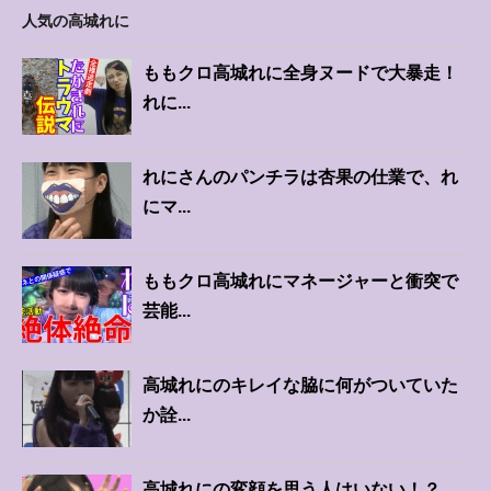
人気の高城れに
ももクロ高城れに全身ヌードで大暴走！
れに...
れにさんのパンチラは杏果の仕業で、れ
にマ...
ももクロ高城れにマネージャーと衝突で
芸能...
高城れにのキレイな脇に何がついていた
か詮...
高城れにの変顔を思う人はいない！？...