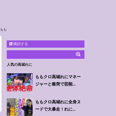
太もも
購読する
人気の高城れに
ももクロ高城れにマネー
ジャーと衝突で芸能...
ももクロ高城れに全身ヌ
ードで大暴走！れに...