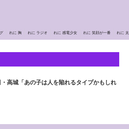
グ
れに 胸
れに ラジオ
れに 感電少女
れに 笑顔が一番
れに 
田・高城「あの子は人を陥れるタイプかもしれ