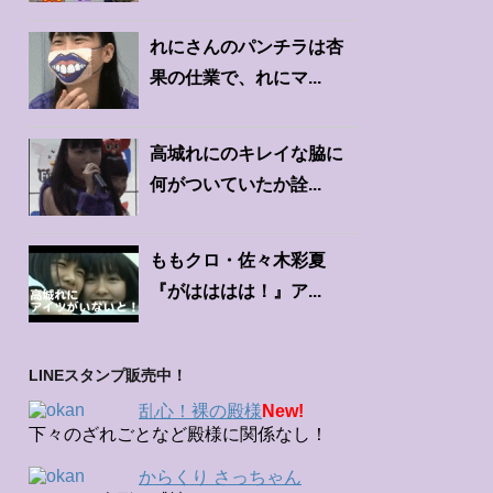
れにさんのパンチラは杏
果の仕業で、れにマ...
高城れにのキレイな脇に
何がついていたか詮...
ももクロ・佐々木彩夏
『がはははは！』ア...
LINEスタンプ販売中！
乱心！裸の殿様
New!
下々のざれごとなど殿様に関係なし！
からくり さっちゃん