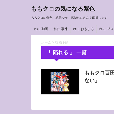
ももクロの気になる紫色
ももクロの紫色、感電少女、高城れにさんを応援します。
れに 動画
れに 事件
れに おもしろ
れに ブロ
ホーム
>
投稿予約
「 陥れる 」 一覧
ももクロ百
ない」