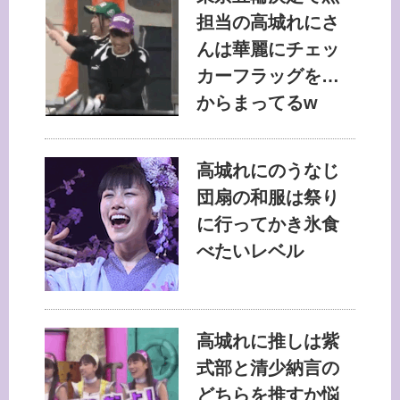
担当の高城れにさ
んは華麗にチェッ
カーフラッグを…
からまってるw
高城れにのうなじ
団扇の和服は祭り
に行ってかき氷食
べたいレベル
高城れに推しは紫
式部と清少納言の
どちらを推すか悩