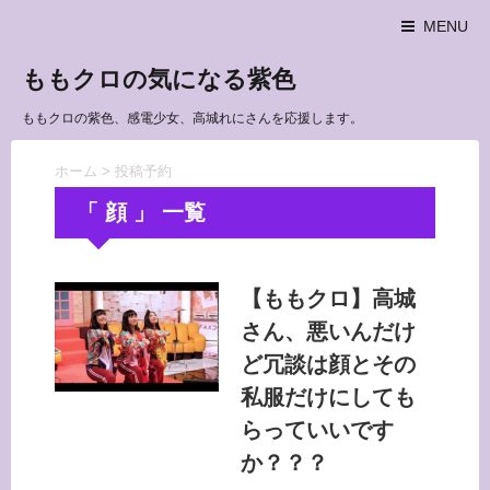
MENU
ももクロの気になる紫色
ももクロの紫色、感電少女、高城れにさんを応援します。
ホーム
>
投稿予約
「 顔 」 一覧
【ももクロ】高城
さん、悪いんだけ
ど冗談は顔とその
私服だけにしても
らっていいです
か？？？