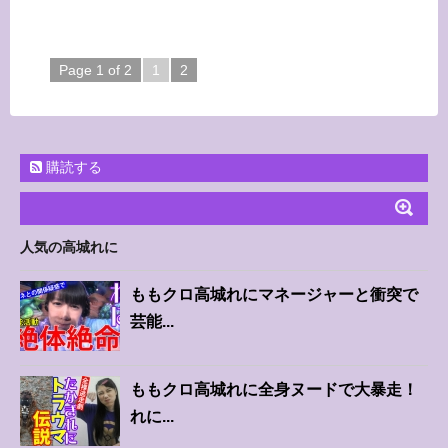
Page 1 of 2
1
2
購読する
人気の高城れに
ももクロ高城れにマネージャーと衝突で
芸能...
ももクロ高城れに全身ヌードで大暴走！
れに...