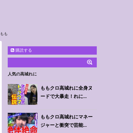
太もも
購読する
人気の高城れに
ももクロ高城れに全身ヌ
ードで大暴走！れに...
ももクロ高城れにマネー
ジャーと衝突で芸能...