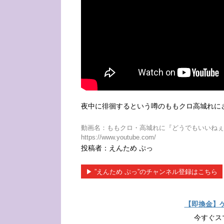
夜中に徘徊するという噂のももクロ高城れに
動画名：ももクロ・高城れに『どうでもいいねぇ』ない
https://www.youtube.com/
投稿者：えんため ぷっ
▶︎ ”えんため ぷっ”のチャンネル登録はこちら
【即換金】
今すぐス