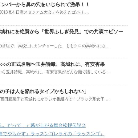
メンバーから鼻の穴をいじられて激昂！！
013 8.4 日産スタジアム大会」を終えたばかり …
城れにを絶賛から「世界ふしぎ発見」での共演エピソー
の番組で、高校生にカンチョーした、ももクロの高城れにさ …
○○の正式名称〜玉井詩織、高城れに、有安杏果
から玉井詩織、高城れに、有安杏果がどんな顔で話している …
の子は人を陥れるタイプかもしれない」
の百田夏菜子と高城れにがラジオ番組内で「ブラック系女子 …
。だって、』幕が上がる舞台挨拶伝説２
情でやらかす』ラッスンゴレライの「ラッスンゴ」