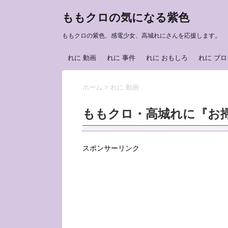
ももクロの気になる紫色
ももクロの紫色、感電少女、高城れにさんを応援します。
れに 動画
れに 事件
れに おもしろ
れに ブロ
ホーム
>
れに 動画
ももクロ・高城れに『お
スポンサーリンク