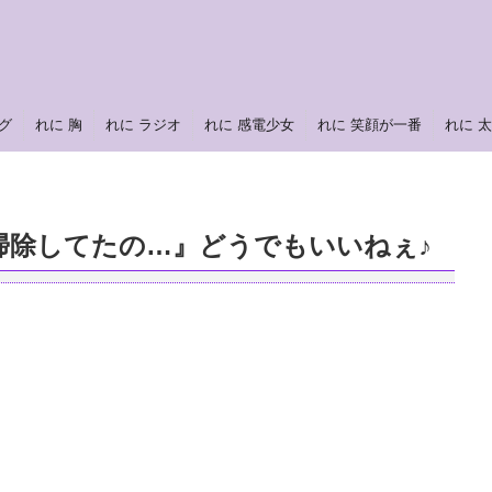
グ
れに 胸
れに ラジオ
れに 感電少女
れに 笑顔が一番
れに 
掃除してたの…』どうでもいいねぇ♪