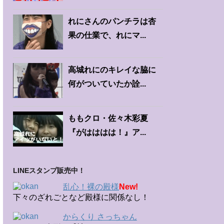
れにさんのパンチラは杏
果の仕業で、れにマ...
高城れにのキレイな脇に
何がついていたか詮...
ももクロ・佐々木彩夏
『がはははは！』ア...
LINEスタンプ販売中！
乱心！裸の殿様
New!
下々のざれごとなど殿様に関係なし！
からくり さっちゃん