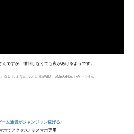
さんですが、徘徊しなくても夜があけるようです。
しょな話 vol 1 動画ID：eMioGN5sTFA 引用元：
ゲーム通貨がジャンジャン稼げる♪
マホでアクセス♪ ※スマホ専用