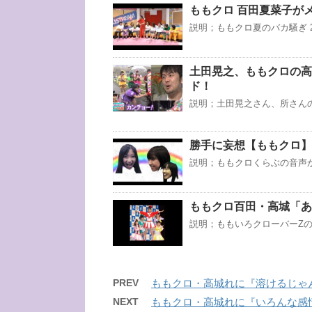
ももクロ 百田夏菜子が
説明；ももクロ夏のバカ騒ぎ 2
土田晃之、ももクロの高
ド！
説明；土田晃之さん、所さん
勝手に妄想【ももクロ】
説明；ももクロくらぶの音声
ももクロ百田・高城「あ
説明；ももいろクローバーZ
PREV
ももクロ・高城れに『溶けるじゃん
NEXT
ももクロ・高城れに『いろんな感