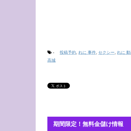
-
投稿予約
,
れに 事件
,
セクシー
,
れに 動
高城
期間限定！無料金儲け情報