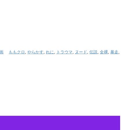
画
ももクロ
,
やらかす
,
れに
,
トラウマ
,
ヌード
,
伝説
,
全裸
,
暴走
,