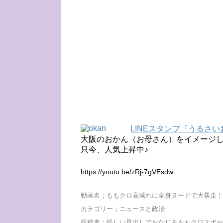
LINEスタンプ『うるさ
大阪のおかん（お母さん）をイメージし
只今、人気上昇中♪
https://youtu.be/zRj-7gVEsdw
動画名；ももクロ高城れに全身ヌードで大暴走！
カテゴリー；ニュースと政治
投稿者；怪しい見出しでおなじみももクロスポー