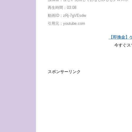
再生時間；03:08
動画ID；zRj-7gVEsdw
引用元；youtube.com
【即換金】
今すぐス
スポンサーリンク