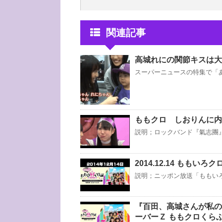
関連記事
高城れにの関節キスは大
スーパーニュースの特集で「
ももクロ しおりんに内
説明；ロックバンド『氣志團』
2014.12.14 ももい
説明；ニッポン放送「ももいろクロ
『百田、高城さんが私の
ーバーＺ ももクロくらぶxo