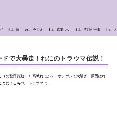
グ
れに 胸
れに ラジオ
れに 感電少女
れに 笑顔が一番
れに 
ードで大暴走！れにのトラウマ伝説！
くりの驚愕行動！！ 高城れにがスッポンポンで大騒ぎ！原因はれ
とによるもの。 トラウマは …