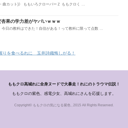
M・曲カット)》 ももいろクローバーＺ ももクロく …
安杏果の学力差がヤバいｗｗｗ
、今日の教科はできた！自信がある！って教科に限って点数 …
握りを食べるれに 玉井詩織悔しがる！
ももクロ高城れに全身ヌードで大暴走！れにのトラウマ伝説！
ももクロの紫色、感電少女、高城れにさんを応援します。
Copyright© ももクロの気になる紫色 , 2015 All Rights Reserved.