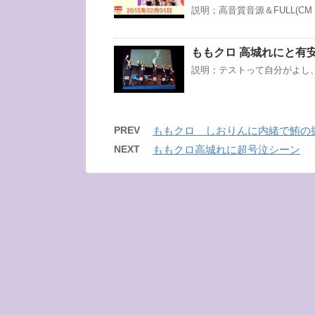
説明；高音質音源＆FULL(C
ももクロ 高城れにと有
説明；テストって自分がよし
PREV
ももクロ しおりんに内緒で鮪の
NEXT
ももクロ高城れに超号泣シーン