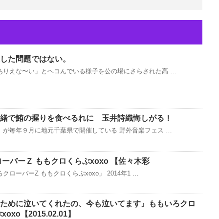
した問題ではない。
ありえな〜い」とヘコんでいる様子を公の場にさらされた高 …
緒で鮪の握りを食べるれに 玉井詩織悔しがる！
が毎年９月に地元千葉県で開催している 野外音楽フェス …
ろクローバーＺ ももクロくらぶxoxo 【佐々木彩
ーバーZ ももクロくらぶxoxo」 2014年1 …
ために泣いてくれたの、今も泣いてます』ももいろクロ
xo【2015.02.01】