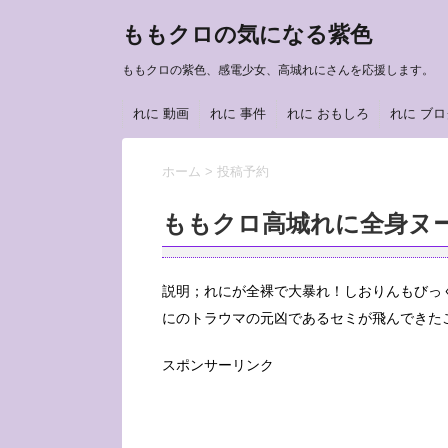
ももクロの気になる紫色
ももクロの紫色、感電少女、高城れにさんを応援します。
れに 動画
れに 事件
れに おもしろ
れに ブロ
ホーム
>
投稿予約
ももクロ高城れに全身ヌ
説明；れにが全裸で大暴れ！しおりんもびっ
にのトラウマの元凶であるセミが飛んできたこ
スポンサーリンク