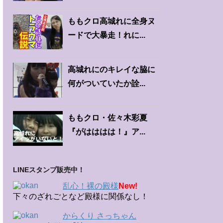
ももクロ高城れに全身ヌ
ードで大暴走！れに...
高城れにのキレイな脇に
何がついていたか詮...
ももクロ・佐々木彩夏
『がはははは！』ア...
LINEスタンプ販売中！
乱心！裸の殿様
New!
下々のざれごとなど殿様に関係なし！
からくり さっちゃん