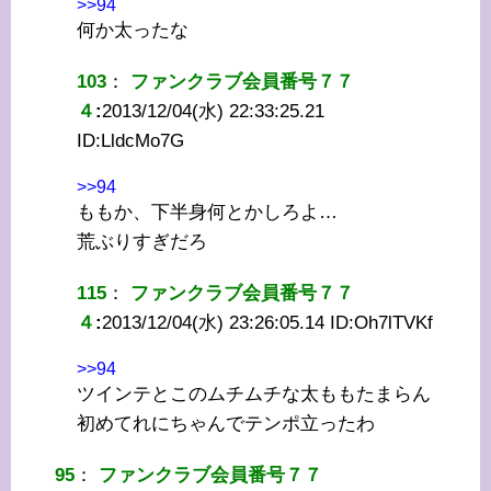
>>94
何か太ったな
103
：
ファンクラブ会員番号７７
４
:
2013/12/04(水) 22:33:25.21
ID:
LldcMo7G
>>94
ももか、下半身何とかしろよ…
荒ぶりすぎだろ
115
：
ファンクラブ会員番号７７
４
:
2013/12/04(水) 23:26:05.14 ID:
Oh7lTVKf
>>94
ツインテとこのムチムチな太ももたまらん
初めてれにちゃんでテンポ立ったわ
95
：
ファンクラブ会員番号７７