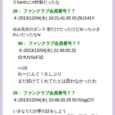
Ｃhanれにπ炸裂だったな
28
：
ファンクラブ会員番号７７
４
:
2013/12/04(水) 10:21:41.65 ID:
j5tJ141Y
ゆみ先生のダンス 形だけだったけどめっちゃき
れいだったなw
96
：
ファンクラブ会員番号７７
４
:
2013/12/04(水) 21:48:05.32
ID:
fUVSsF3Z
>>28
れーにんぐ！久しぶり
まだ続けてくれてたとは思わなかったわ
29
：
ファンクラブ会員番号７７
４
:
2013/12/04(水) 10:46:20.29 ID:
lVsjgCiY
いきなりだが夢の話をしよう