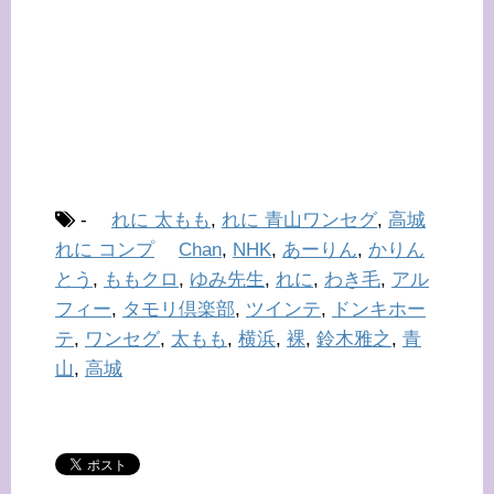
-
れに 太もも
,
れに 青山ワンセグ
,
高城
れに コンプ
Chan
,
NHK
,
あーりん
,
かりん
とう
,
ももクロ
,
ゆみ先生
,
れに
,
わき毛
,
アル
フィー
,
タモリ倶楽部
,
ツインテ
,
ドンキホー
テ
,
ワンセグ
,
太もも
,
横浜
,
裸
,
鈴木雅之
,
青
山
,
高城