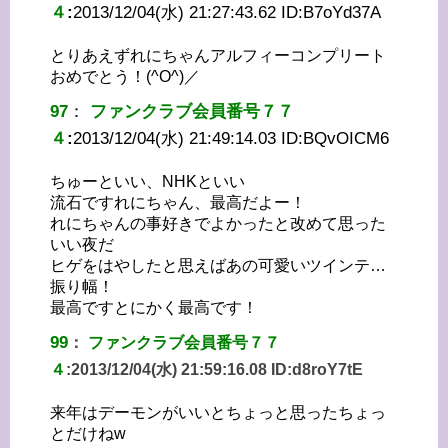
４
:
2013/12/04(水) 21:27:43.62 ID:
B7oYd37A
とりあえずれにちゃんアルフィーコンプリート
おめでとう！(^O^)／
97
：
ファンクラブ会員番号７７
４
:
2013/12/04(水) 21:49:14.03 ID:
BQvOICM6
ちゅーといい、NHKといい
流石ですれにちゃん、最高だよー！
れにちゃんの事好きでよかったと改めて思った
いい夜だ
ヒゲをはやしたと思えばあの可愛いツインテ…
振り幅！
最高ですとにかく最高です！
99
：
ファンクラブ会員番号７７
４
:
2013/12/04(水) 21:59:16.08 ID:
d8roY7tE
来年はデーモンがいいとちょっと思ったちょっ
とだけねw