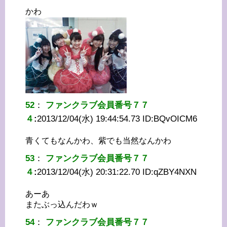
かわ
52
：
ファンクラブ会員番号７７
４
:
2013/12/04(水) 19:44:54.73 ID:
BQvOICM6
青くてもなんかわ、紫でも当然なんかわ
53
：
ファンクラブ会員番号７７
４
:
2013/12/04(水) 20:31:22.70 ID:
qZBY4NXN
あーあ
またぶっ込んだわｗ
54
：
ファンクラブ会員番号７７