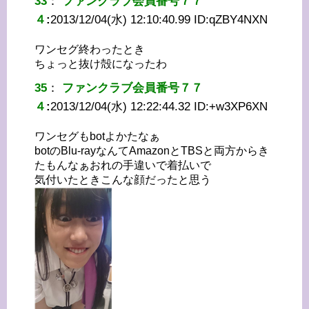
33
：
ファンクラブ会員番号７７
４
:
2013/12/04(水) 12:10:40.99 ID:
qZBY4NXN
ワンセグ終わったとき
ちょっと抜け殻になったわ
35
：
ファンクラブ会員番号７７
４
:
2013/12/04(水) 12:22:44.32 ID:
+w3XP6XN
ワンセグもbotよかたなぁ
botのBlu-rayなんてAmazonとTBSと両方からき
たもんなぁおれの手違いで着払いで
気付いたときこんな顔だったと思う