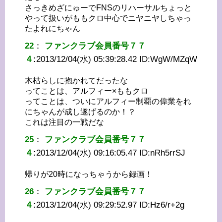
さっきめざにゅーでFNSのリハーサルちょっと
やって扱いがももクロ中心でニヤニヤしちゃっ
たよれにちゃん
22
：
ファンクラブ会員番号７７
４
:
2013/12/04(水) 05:39:28.42 ID:
WgW/MZqW
木枯らしに抱かれてだったな
ってことは、アルフィー×ももクロ
ってことは、ついにアルフィー制覇の偉業をれ
にちゃんが成し遂げるのか！？
これは注目の一戦だな
25
：
ファンクラブ会員番号７７
４
:
2013/12/04(水) 09:16:05.47 ID:
nRh5rrSJ
帰りが20時になっちゃうから録画！
26
：
ファンクラブ会員番号７７
４
:
2013/12/04(水) 09:29:52.97 ID:
Hz6/r+2g