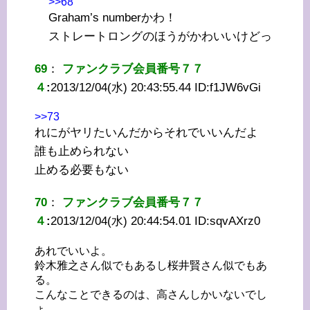
>>68
Graham’s numberかわ！
ストレートロングのほうがかわいいけどっ
69
：
ファンクラブ会員番号７７
４
:
2013/12/04(水) 20:43:55.44 ID:
f1JW6vGi
>>73
れにがヤリたいんだからそれでいいんだよ
誰も止められない
止める必要もない
70
：
ファンクラブ会員番号７７
４
:
2013/12/04(水) 20:44:54.01 ID:
sqvAXrz0
あれでいいよ。
鈴木雅之さん似でもあるし桜井賢さん似でもあ
る。
こんなことできるのは、高さんしかいないでし
ょ。