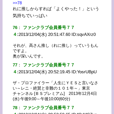
>>78
れに推しからすれば「よくやった！」という
気持ちでいっぱい
76
：
ファンクラブ会員番号７７
４
:
2013/12/04(水) 20:51:47.60 ID:
sqvAXrz0
それが、高さん推し（れに推し）っていうもん
ですよ。
奥が深いんです。
77
：
ファンクラブ会員番号７７
４
:
2013/12/04(水) 20:52:19.45 ID:
YosrUBpU
ザ・プロファイラー「人生にＹＥＳと言いなさ
い～レニ・絶賛と非難の１０１年～」東京
チャンネル [ＢＳプレミアム] 2013年12月4日
(水) 午後9:00～午後10:00(60分)
78
：
ファンクラブ会員番号７７