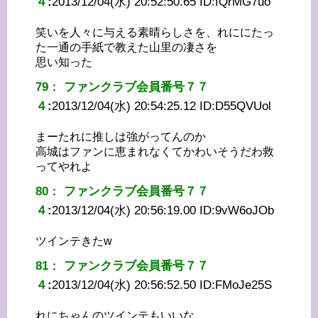
４
:
2013/12/04(水) 20:52:50.65 ID:
fQrMG7uo
笑いを人々に与える素晴らしさを、れににたっ
た一通の手紙で教えた山里の凄さを
思い知った
79
：
ファンクラブ会員番号７７
４
:
2013/12/04(水) 20:54:25.12 ID:
D55QVUol
まーたれに推しは強がってんのか
高城はファンに恵まれなくてかわいそうだわ救
ってやれよ
80
：
ファンクラブ会員番号７７
４
:
2013/12/04(水) 20:56:19.00 ID:
9vW6oJOb
ツインテきたw
81
：
ファンクラブ会員番号７７
４
:
2013/12/04(水) 20:56:52.50 ID:
FMoJe25S
れにちゃんのツインテもいいな