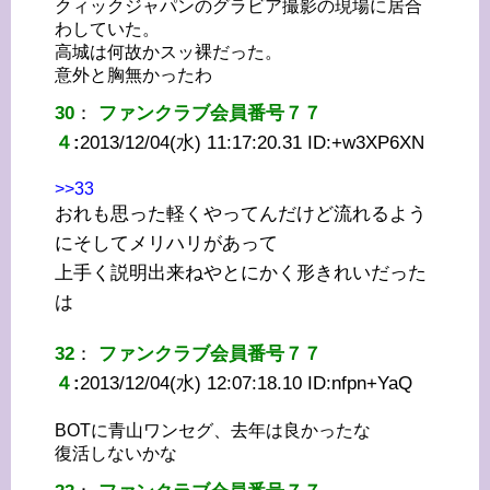
クィックジャパンのグラビア撮影の現場に居合
わしていた。
高城は何故かスッ裸だった。
意外と胸無かったわ
30
：
ファンクラブ会員番号７７
４
:
2013/12/04(水) 11:17:20.31 ID:
+w3XP6XN
>>33
おれも思った軽くやってんだけど流れるよう
にそしてメリハリがあって
上手く説明出来ねやとにかく形きれいだった
は
32
：
ファンクラブ会員番号７７
４
:
2013/12/04(水) 12:07:18.10 ID:
nfpn+YaQ
BOTに青山ワンセグ、去年は良かったな
復活しないかな