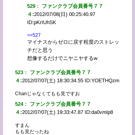
529
：
ファンクラブ会員番号７７
４
:
2012/07/08(日) 00:25:40.97
ID:
pKrIUhSK
>>527
マイナスからゼロに戻す程度のストレッ
チだと思う
想像するだけでニヤニヤするw
523
：
ファンクラブ会員番号７７
４
:
2012/07/07(土) 18:30:34.55 ID:
YOETHQzm
Chanじゃなくてもも見ですお
524
：
ファンクラブ会員番号７７
４
:
2012/07/07(土) 19:33:47.87 ID:
da0vmlp8
すまん
もも見だったね