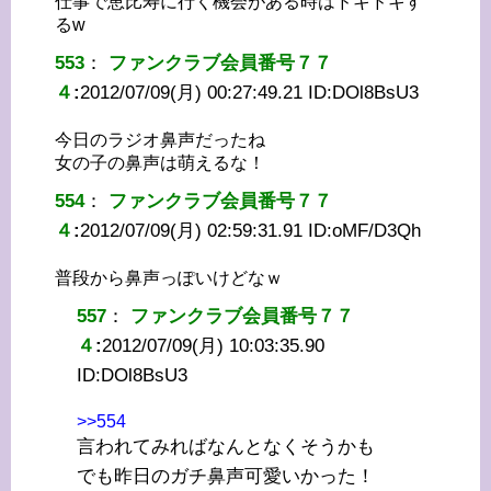
仕事で恵比寿に行く機会がある時はドキドキす
るw
553
：
ファンクラブ会員番号７７
４
:
2012/07/09(月) 00:27:49.21 ID:
DOl8BsU3
今日のラジオ鼻声だったね
女の子の鼻声は萌えるな！
554
：
ファンクラブ会員番号７７
４
:
2012/07/09(月) 02:59:31.91 ID:
oMF/D3Qh
普段から鼻声っぽいけどなｗ
557
：
ファンクラブ会員番号７７
４
:
2012/07/09(月) 10:03:35.90
ID:
DOl8BsU3
>>554
言われてみればなんとなくそうかも
でも昨日のガチ鼻声可愛いかった！