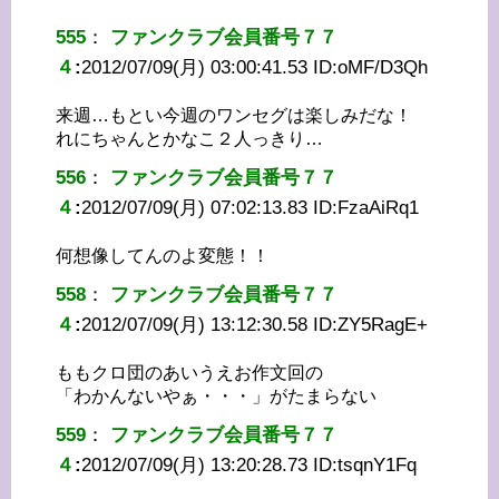
555
：
ファンクラブ会員番号７７
４
:
2012/07/09(月) 03:00:41.53 ID:
oMF/D3Qh
来週…もとい今週のワンセグは楽しみだな！
れにちゃんとかなこ２人っきり…
556
：
ファンクラブ会員番号７７
４
:
2012/07/09(月) 07:02:13.83 ID:
FzaAiRq1
何想像してんのよ変態！！
558
：
ファンクラブ会員番号７７
４
:
2012/07/09(月) 13:12:30.58 ID:
ZY5RagE+
ももクロ団のあいうえお作文回の
「わかんないやぁ・・・」がたまらない
559
：
ファンクラブ会員番号７７
４
:
2012/07/09(月) 13:20:28.73 ID:
tsqnY1Fq