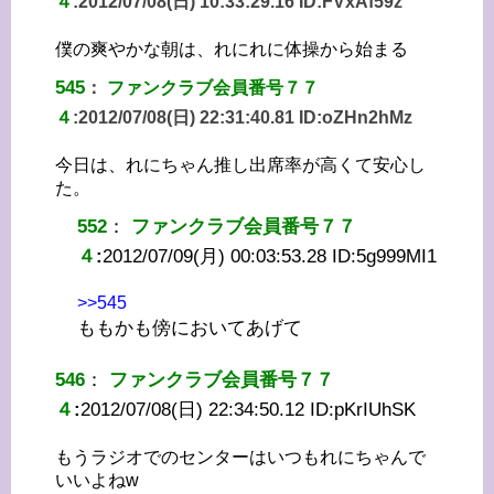
４
:
2012/07/08(日) 10:33:29.16 ID:
FVxAf59z
僕の爽やかな朝は、れにれに体操から始まる
545
：
ファンクラブ会員番号７７
４
:
2012/07/08(日) 22:31:40.81 ID:
oZHn2hMz
今日は、れにちゃん推し出席率が高くて安心し
た。
552
：
ファンクラブ会員番号７７
４
:
2012/07/09(月) 00:03:53.28 ID:
5g999MI1
>>545
ももかも傍においてあげて
546
：
ファンクラブ会員番号７７
４
:
2012/07/08(日) 22:34:50.12 ID:
pKrIUhSK
もうラジオでのセンターはいつもれにちゃんで
いいよねw