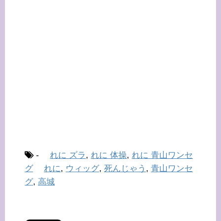
-
れに ズラ
,
れに 体操
,
れに 青山ワンセ
グ
れに
,
ウィッグ
,
死んじゃう
,
青山ワンセ
グ
,
高城