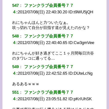
547
：
ファンクラブ会員番号７７
４
:
2012/07/08(日) 22:40:30.20 ID:
t9WU5jQH
れにちゃんほんと力ついたなぁ。
吹っ切れて自分が目指す道が見えたのかな？
548
：
ファンクラブ会員番号７７
４
:
2012/07/08(日) 22:40:40.65 ID:
Cw3gmVee
れにちゃんが好き過ぎてここ１ヶ月間毎日渋谷
のタワレコに通ってる…
549
：
ファンクラブ会員番号７７
４
:
2012/07/08(日) 22:42:52.65 ID:
DUteLcNg
あるあるｗｗｗ
551
：
ファンクラブ会員番号７７
４
:
2012/07/08(日) 23:05:51.82 ID:
pKrIUhSK