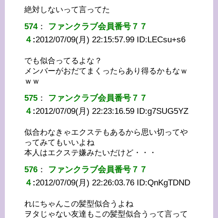
絶対しないって言ってた
574
：
ファンクラブ会員番号７７
４
:
2012/07/09(月) 22:15:57.99 ID:
LECsu+s6
でも似合ってるよな？
メンバーがおだてまくったらあり得るかもなｗ
ｗｗ
575
：
ファンクラブ会員番号７７
４
:
2012/07/09(月) 22:23:16.59 ID:
g7SUG5YZ
似合わなきゃエクステもあるから思い切ってや
ってみてもいいよね
本人はエクステ嫌みたいだけど・・・
576
：
ファンクラブ会員番号７７
４
:
2012/07/09(月) 22:26:03.76 ID:
QnKgTDND
れにちゃんこの髪型似合うよね
ヲタじゃない友達もこの髪型似合うって言って