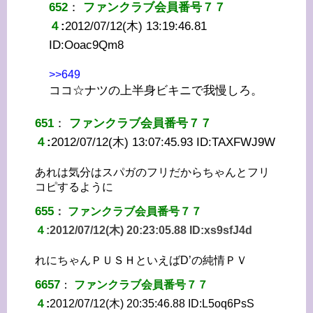
652
：
ファンクラブ会員番号７７
４
:
2012/07/12(木) 13:19:46.81
ID:
Ooac9Qm8
>>649
ココ☆ナツの上半身ビキニで我慢しろ。
651
：
ファンクラブ会員番号７７
４
:
2012/07/12(木) 13:07:45.93 ID:
TAXFWJ9W
あれは気分はスパガのフリだからちゃんとフリ
コピするように
655
：
ファンクラブ会員番号７７
４
:
2012/07/12(木) 20:23:05.88 ID:
xs9sfJ4d
れにちゃんＰＵＳＨといえばD’の純情ＰＶ
6
657
：
ファンクラブ会員番号７７
４
:
2012/07/12(木) 20:35:46.88 ID:
L5oq6PsS