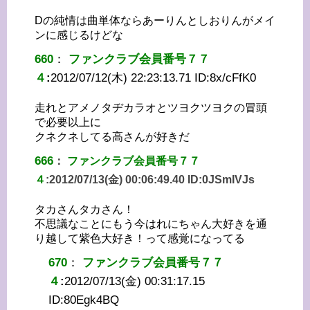
Dの純情は曲単体ならあーりんとしおりんがメイ
ンに感じるけどな
660
：
ファンクラブ会員番号７７
４
:
2012/07/12(木) 22:23:13.71 ID:
8x/cFfK0
走れとアメノタヂカラオとツヨクツヨクの冒頭
で必要以上に
クネクネしてる高さんが好きだ
666
：
ファンクラブ会員番号７７
４
:
2012/07/13(金) 00:06:49.40 ID:
0JSmIVJs
タカさんタカさん！
不思議なことにもう今はれにちゃん大好きを通
り越して紫色大好き！って感覚になってる
670
：
ファンクラブ会員番号７７
４
:
2012/07/13(金) 00:31:17.15
ID:
80Egk4BQ