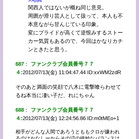
>>694
関西人ではないが概ね同じ意見。
周囲が滑り芸人として扱って、本人も不
本意ながら甘んじている印象。
変にプライドが高くて逆恨みするストー
カー気質もあるので、今回はかなりカチ
ンときたと思う。
687
：
ファンクラブ会員番号７７
４
:
2012/07/13(金) 11:04:47.44 ID:
xxWM2zdR
そのあと満面の笑顔で八木に電撃喰らわせて
るね本当に凄い子だ、れにちゃん
688
：
ファンクラブ会員番号７７
４
:
2012/07/13(金) 12:24:56.86 ID:
m0tMEo+1
相手がどんな人間であろうとももクロが嫌われ
るのはかなしーからその辺の絶妙なバランスは