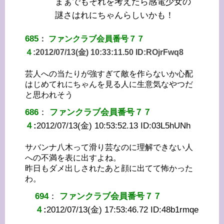
まぁでもそれを考えたら感電少女の
謎さはれにちゃんらしいかも！
685
：
ファンクラブ会員番号７７
４
:
2012/07/13(金) 10:33:11.50 ID:
ROjrFwq8
芸人への当たりが強すぎて敵を作らないか心配
はじめてれにちゃんを見る人に生意気なやつだ
と思われそう
686
：
ファンクラブ会員番号７７
４
:
2012/07/13(金) 10:53:52.13 ID:
03L5hUNh
サバンナ八木って滑り芸なのに理解できない人
への不満を表に出すよね。
昨日もダメ出しされたあと顔に出てて怖かった
わ。
694
：
ファンクラブ会員番号７７
４
:
2012/07/13(金) 17:53:46.72 ID:
48b1rmqe