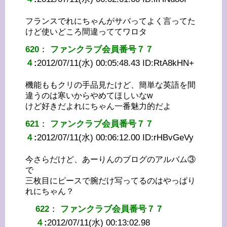
フランスでれにちゃんがサバってよく言ってた
けど使いどころ間違っててワロタ
620
：
ファンクラブ会員番号７７
４
:
2012/07/11(水) 00:05:48.43 ID:
RtA8kHN+
機能ももクリの手品見たけど、簡単な英語を間
違うのは寒いからやめてほしいなw
けど好きだよれにちゃん一番魅力的だよ
621
：
ファンクラブ会員番号７７
４
:
2012/07/11(水) 00:06:12.00 ID:
rHBvGeVy
今さらだけど、あーりんのブログのアルバム③
で
三枚目にピースで腕だけ写ってるのはやっぱり
れにちゃん？
622
：
ファンクラブ会員番号７７
４
:
2012/07/11(水) 00:13:02.98