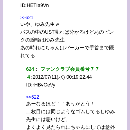
ID:
HETIa9Vn
>>621
いや、ゆみ先生ｗ
バスの中のUST見れば分かるけどあのピン
クの腕輪はゆみ先生
あの時れにちゃんはパーカーで手首まで隠
れてる
624
：
ファンクラブ会員番号７７
４
:
2012/07/11(水) 00:19:22.44
ID:
rHBvGeVy
>>622
あーなるほど！！ありがとう！
二枚目には同じようなゴムしてるしゆみ
先生には悪いけど、
よくよく見たられにちゃんにしては意外