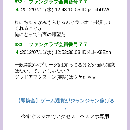
632
：
ファンクラブ会員番号７７
４
:
2012/07/11(水) 12:48:10.05 ID:
jzTbbRWC
れにちゃんがみうらじゅんとラジオで共演して
くれることが
俺にとって当面の願望だ
633
：
ファンクラブ会員番号７７
４
:
2012/07/11(水) 12:53:36.03 ID:
4LHK8Ezn
一般常識(ネプリーグ)は知ってるけど外国の知識
はない、てことじゃない？
グッドアフタヌーン(英語)はウケたｗｗ
【即換金】ゲーム通貨がジャンジャン稼げる
♪
今すぐスマホでアクセス♪ ※スマホ専用