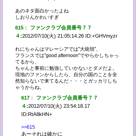
あのネタ面白かったよね
しおりんかわいすぎ
615
：
ファンクラブ会員番号７７
４
:
2012/07/10(火) 21:05:14.26 ID:
+GHVmyzr
れにちゃんはマレーシアでは”大統領”、
フランスでは”good afternoon”でやらかしちゃっ
てるから、
ちゃんと事前に勉強していかないとダメだよ。
現地のファンからしたら、自分の国のことを全
然知らないで来てるんだ・・・とガッカリしち
ゃうからね。
617
：
ファンクラブ会員番号７７
４
:
2012/07/10(火) 23:54:18.17
ID:
RtA8kHN+
>>615
あーそれは確かに