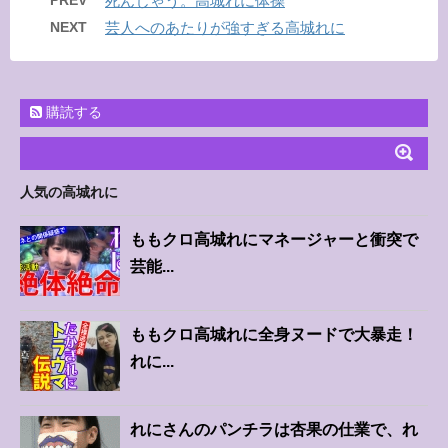
PREV
死んじゃう。高城れに体操
NEXT
芸人へのあたりが強すぎる高城れに
購読する
人気の高城れに
ももクロ高城れにマネージャーと衝突で
芸能...
ももクロ高城れに全身ヌードで大暴走！
れに...
れにさんのパンチラは杏果の仕業で、れ